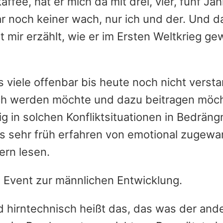
fee, hat er mich da mit drei, vier, fünf Jah
 noch keiner wach, nur ich und der. Und d
 mir erzählt, wie er im Ersten Weltkrieg ge
 viele offenbar bis heute noch nicht verst
ch werden möchte und dazu beitragen möch
g in solchen Konfliktsituationen in Bedräng
 sehr früh erfahren von emotional zugew
ern lesen.
 hirntechnisch heißt das, das was der and