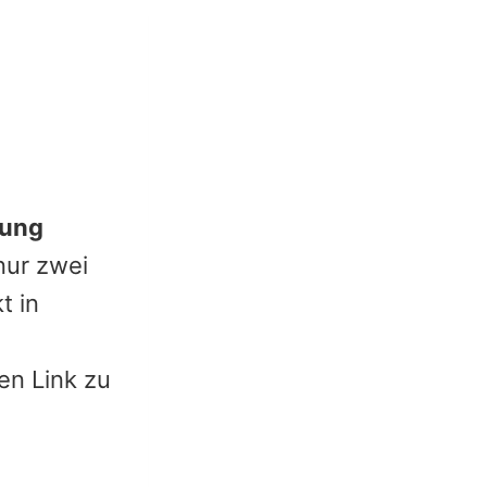
tung
nur zwei
t in
en Link zu