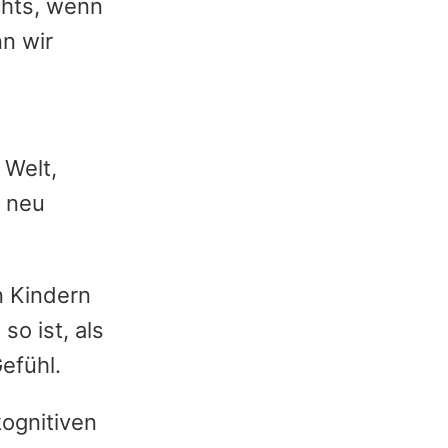
chts, wenn
n wir
 Welt,
r neu
n Kindern
o ist, als
Gefühl.
kognitiven