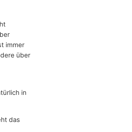
ht
über
st immer
ndere über
u
ürlich in
eht das