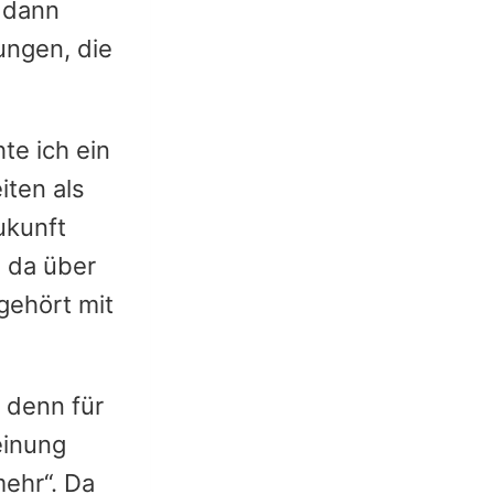
, dann
ungen, die
te ich ein
iten als
ukunft
e da über
 gehört mit
 denn für
einung
mehr“. Da