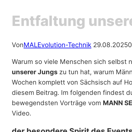
Entfaltung unser
Von
MALEvolution-Technik
29.08.2025
0
Warum so viele Menschen sich selbst n
unserer Jungs
zu tun hat, warum Männe
Wochen komplett von Sächsisch auf Hoc
diesem Beitrag. Im folgenden findest 
bewegendsten Vorträge vom
MANN SE
Video.
der besondere Spirit des Event