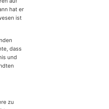
ren auf
ann hat er
wesen ist
anden
te, dass
nis und
andten
ere zu