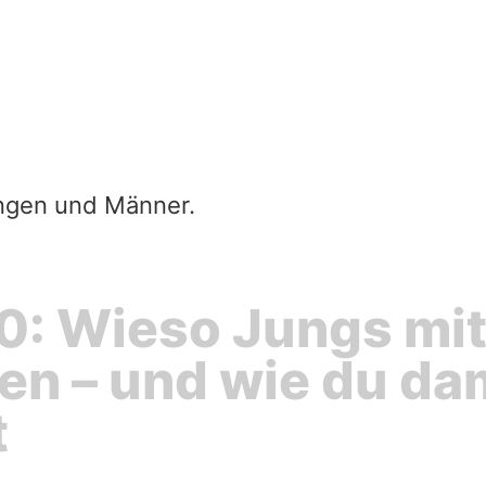
0: Wieso Jungs mi
en – und wie du da
t