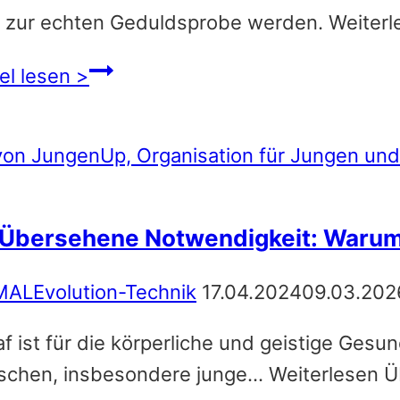
 zur echten Geduldsprobe werden. Weiterl
Kommunikation
el lesen >
mit
Söhnen
–
Klare
Ansagen
 Übersehene Notwendigkeit: Warum a
statt
Missverständnisse
MALEvolution-Technik
17.04.2024
09.03.202
af ist für die körperliche und geistige Ge
chen, insbesondere junge… Weiterlesen Ü