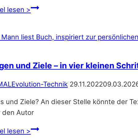
Die
el lesen >
Übersehene
Notwendigkeit:
Warum
ausreichender
Schlaf
gen und Ziele – in vier kleinen Schr
für
Jungen
MALEvolution-Technik
29.11.2022
09.03.202
so
s und Ziele? An dieser Stelle könnte der T
wichtig
 den Autor
ist
Jungen
el lesen >