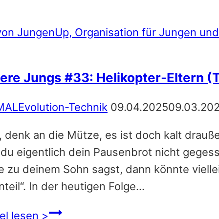
und
Ziele
–
in
vier
ere Jungs #33: Helikopter-Eltern (Te
kleinen
Schritten
MALEvolution-Technik
09.04.2025
09.03.20
zum
, denk an die Mütze, es ist doch kalt drauß
großen
 du eigentlich dein Pausenbrot nicht geges
Ziel
e zu deinem Sohn sagst, dann könnte vielle
nteil“. In der heutigen Folge…
Unsere
el lesen >