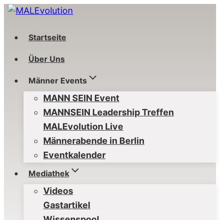
Zum
Inhalt
springen
Startseite
Über Uns
Männer Events
MANN SEIN Event
MANNSEIN Leadership Treffen
MALEvolution Live
Männerabende in Berlin
Eventkalender
Mediathek
Videos
Gastartikel
Wissenspool