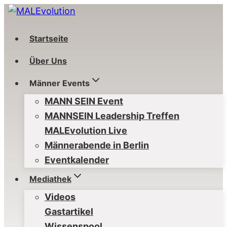
Zum
Inhalt
springen
Startseite
Über Uns
Männer Events
MANN SEIN Event
MANNSEIN Leadership Treffen
MALEvolution Live
Männerabende in Berlin
Eventkalender
Mediathek
Videos
Gastartikel
Wissenspool